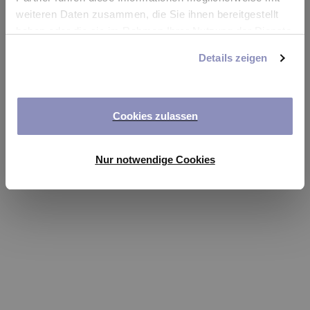
app
weiteren Daten zusammen, die Sie ihnen bereitgestellt
haben oder die sie im Rahmen Ihrer Nutzung der Dienste
Refresh
gesammelt haben. Sie können Ihre Einwilligung jederzeit
Details zeigen
anpassen oder widerrufen. Weitere Details hierzu finden
Sie in unserer
Datenschutzerklärung
.
Cookies zulassen
Nur notwendige Cookies