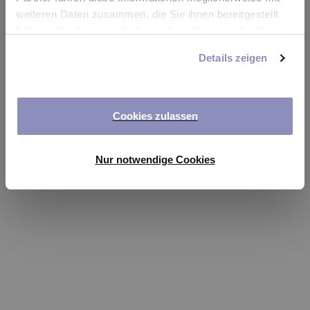
app
weiteren Daten zusammen, die Sie ihnen bereitgestellt
haben oder die sie im Rahmen Ihrer Nutzung der Dienste
Refresh
gesammelt haben. Sie können Ihre Einwilligung jederzeit
Details zeigen
anpassen oder widerrufen. Weitere Details hierzu finden
Sie in unserer
Datenschutzerklärung
.
Cookies zulassen
Nur notwendige Cookies