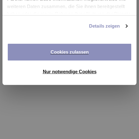
app
weiteren Daten zusammen, die Sie ihnen bereitgestellt
haben oder die sie im Rahmen Ihrer Nutzung der Dienste
Refresh
gesammelt haben. Sie können Ihre Einwilligung jederzeit
Details zeigen
anpassen oder widerrufen. Weitere Details hierzu finden
Sie in unserer
Datenschutzerklärung
.
Cookies zulassen
Nur notwendige Cookies