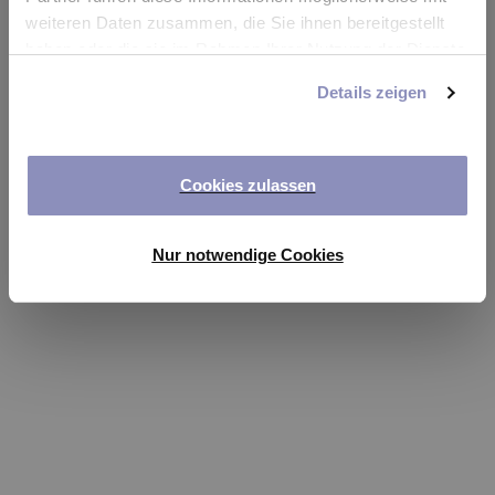
app
weiteren Daten zusammen, die Sie ihnen bereitgestellt
haben oder die sie im Rahmen Ihrer Nutzung der Dienste
Refresh
gesammelt haben. Sie können Ihre Einwilligung jederzeit
Details zeigen
anpassen oder widerrufen. Weitere Details hierzu finden
Sie in unserer
Datenschutzerklärung
.
Cookies zulassen
Nur notwendige Cookies