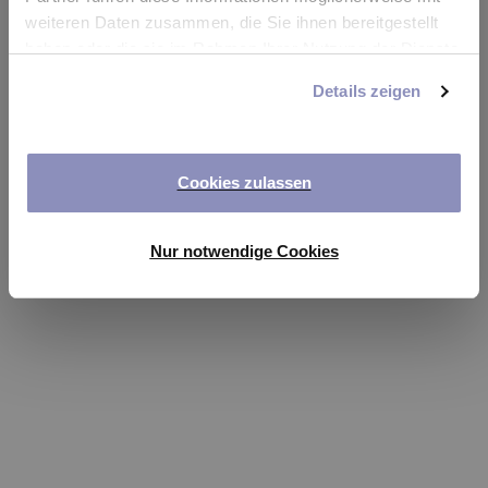
app
weiteren Daten zusammen, die Sie ihnen bereitgestellt
haben oder die sie im Rahmen Ihrer Nutzung der Dienste
Refresh
gesammelt haben. Sie können Ihre Einwilligung jederzeit
Details zeigen
anpassen oder widerrufen. Weitere Details hierzu finden
Sie in unserer
Datenschutzerklärung
.
Cookies zulassen
Nur notwendige Cookies