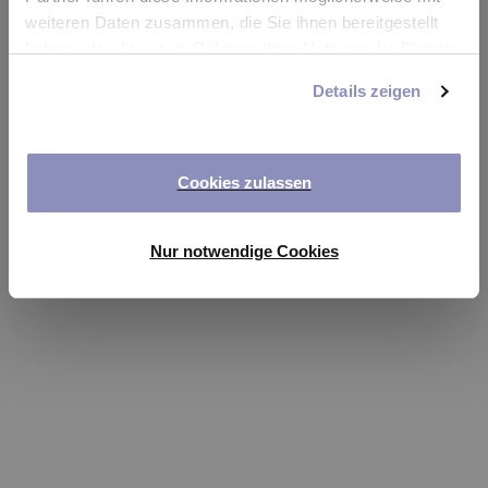
app
weiteren Daten zusammen, die Sie ihnen bereitgestellt
haben oder die sie im Rahmen Ihrer Nutzung der Dienste
Refresh
gesammelt haben. Sie können Ihre Einwilligung jederzeit
Details zeigen
anpassen oder widerrufen. Weitere Details hierzu finden
Sie in unserer
Datenschutzerklärung
.
Cookies zulassen
Nur notwendige Cookies