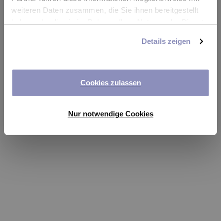
app
weiteren Daten zusammen, die Sie ihnen bereitgestellt
haben oder die sie im Rahmen Ihrer Nutzung der Dienste
Refresh
gesammelt haben. Sie können Ihre Einwilligung jederzeit
Details zeigen
anpassen oder widerrufen. Weitere Details hierzu finden
Sie in unserer
Datenschutzerklärung
.
Cookies zulassen
Nur notwendige Cookies