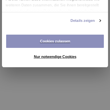
app
weiteren Daten zusammen, die Sie ihnen bereitgestellt
haben oder die sie im Rahmen Ihrer Nutzung der Dienste
Refresh
gesammelt haben. Sie können Ihre Einwilligung jederzeit
Details zeigen
anpassen oder widerrufen. Weitere Details hierzu finden
Sie in unserer
Datenschutzerklärung
.
Cookies zulassen
Nur notwendige Cookies