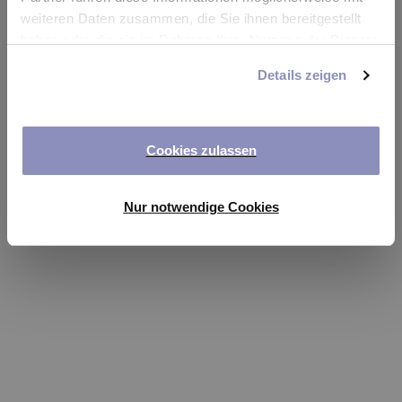
app
weiteren Daten zusammen, die Sie ihnen bereitgestellt
haben oder die sie im Rahmen Ihrer Nutzung der Dienste
Refresh
gesammelt haben. Sie können Ihre Einwilligung jederzeit
Details zeigen
anpassen oder widerrufen. Weitere Details hierzu finden
Sie in unserer
Datenschutzerklärung
.
Cookies zulassen
Nur notwendige Cookies