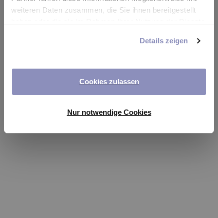
app
weiteren Daten zusammen, die Sie ihnen bereitgestellt
haben oder die sie im Rahmen Ihrer Nutzung der Dienste
Refresh
gesammelt haben. Sie können Ihre Einwilligung jederzeit
Details zeigen
anpassen oder widerrufen. Weitere Details hierzu finden
Sie in unserer
Datenschutzerklärung
.
Cookies zulassen
Nur notwendige Cookies