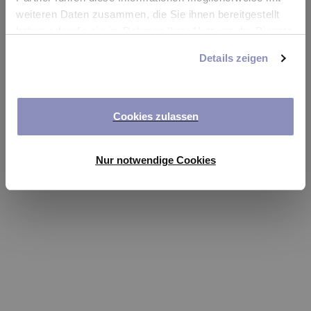
app
weiteren Daten zusammen, die Sie ihnen bereitgestellt
haben oder die sie im Rahmen Ihrer Nutzung der Dienste
Refresh
gesammelt haben. Sie können Ihre Einwilligung jederzeit
Details zeigen
anpassen oder widerrufen. Weitere Details hierzu finden
Sie in unserer
Datenschutzerklärung
.
Cookies zulassen
Nur notwendige Cookies