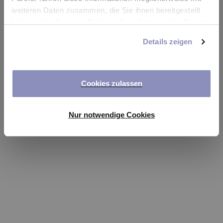
app
weiteren Daten zusammen, die Sie ihnen bereitgestellt
haben oder die sie im Rahmen Ihrer Nutzung der Dienste
Refresh
gesammelt haben. Sie können Ihre Einwilligung jederzeit
Details zeigen
anpassen oder widerrufen. Weitere Details hierzu finden
Sie in unserer
Datenschutzerklärung
.
Cookies zulassen
Nur notwendige Cookies