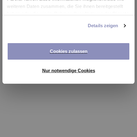
app
weiteren Daten zusammen, die Sie ihnen bereitgestellt
haben oder die sie im Rahmen Ihrer Nutzung der Dienste
Refresh
gesammelt haben. Sie können Ihre Einwilligung jederzeit
Details zeigen
anpassen oder widerrufen. Weitere Details hierzu finden
Sie in unserer
Datenschutzerklärung
.
Cookies zulassen
Nur notwendige Cookies