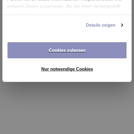
app
weiteren Daten zusammen, die Sie ihnen bereitgestellt
haben oder die sie im Rahmen Ihrer Nutzung der Dienste
Refresh
gesammelt haben. Sie können Ihre Einwilligung jederzeit
Details zeigen
anpassen oder widerrufen. Weitere Details hierzu finden
Sie in unserer
Datenschutzerklärung
.
Cookies zulassen
Nur notwendige Cookies