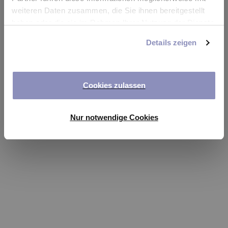
app
weiteren Daten zusammen, die Sie ihnen bereitgestellt
haben oder die sie im Rahmen Ihrer Nutzung der Dienste
Refresh
gesammelt haben. Sie können Ihre Einwilligung jederzeit
Details zeigen
anpassen oder widerrufen. Weitere Details hierzu finden
Sie in unserer
Datenschutzerklärung
.
Cookies zulassen
Nur notwendige Cookies