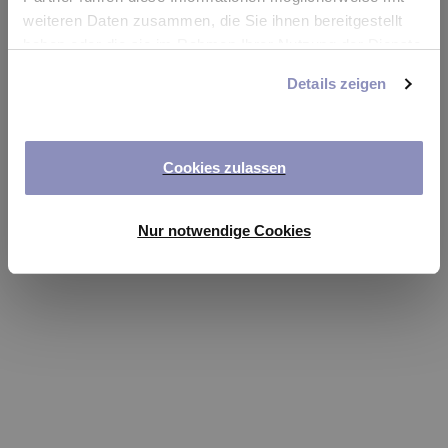
app
weiteren Daten zusammen, die Sie ihnen bereitgestellt
haben oder die sie im Rahmen Ihrer Nutzung der Dienste
Refresh
gesammelt haben. Sie können Ihre Einwilligung jederzeit
Details zeigen
anpassen oder widerrufen. Weitere Details hierzu finden
Sie in unserer
Datenschutzerklärung
.
Cookies zulassen
Nur notwendige Cookies