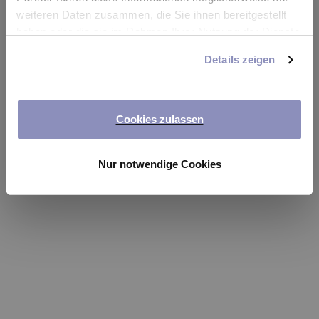
app
weiteren Daten zusammen, die Sie ihnen bereitgestellt
haben oder die sie im Rahmen Ihrer Nutzung der Dienste
Refresh
gesammelt haben. Sie können Ihre Einwilligung jederzeit
Details zeigen
anpassen oder widerrufen. Weitere Details hierzu finden
Sie in unserer
Datenschutzerklärung
.
Cookies zulassen
Nur notwendige Cookies