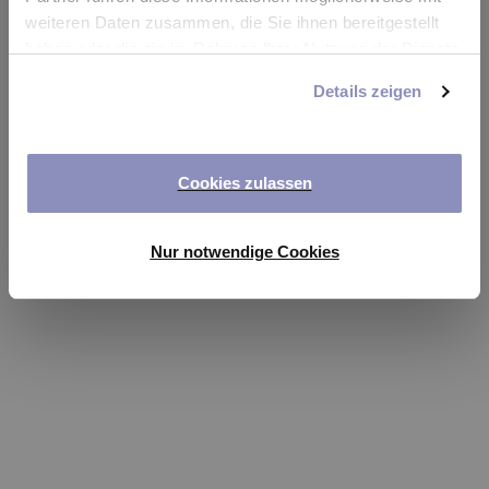
app
weiteren Daten zusammen, die Sie ihnen bereitgestellt
haben oder die sie im Rahmen Ihrer Nutzung der Dienste
Refresh
gesammelt haben. Sie können Ihre Einwilligung jederzeit
Details zeigen
anpassen oder widerrufen. Weitere Details hierzu finden
Sie in unserer
Datenschutzerklärung
.
Cookies zulassen
Nur notwendige Cookies