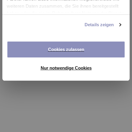
app
weiteren Daten zusammen, die Sie ihnen bereitgestellt
haben oder die sie im Rahmen Ihrer Nutzung der Dienste
Refresh
gesammelt haben. Sie können Ihre Einwilligung jederzeit
Details zeigen
anpassen oder widerrufen. Weitere Details hierzu finden
Sie in unserer
Datenschutzerklärung
.
Cookies zulassen
Nur notwendige Cookies