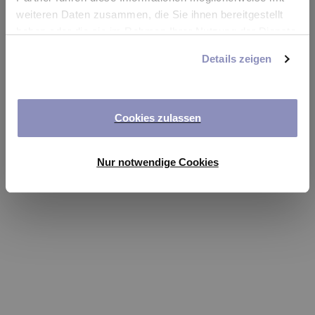
app
weiteren Daten zusammen, die Sie ihnen bereitgestellt
haben oder die sie im Rahmen Ihrer Nutzung der Dienste
Refresh
gesammelt haben. Sie können Ihre Einwilligung jederzeit
Details zeigen
anpassen oder widerrufen. Weitere Details hierzu finden
Sie in unserer
Datenschutzerklärung
.
Cookies zulassen
Nur notwendige Cookies