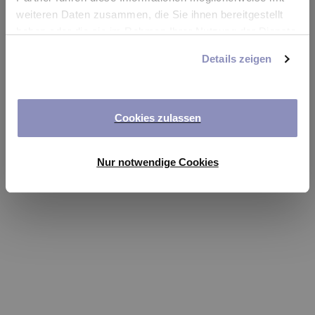
app
weiteren Daten zusammen, die Sie ihnen bereitgestellt
haben oder die sie im Rahmen Ihrer Nutzung der Dienste
Refresh
gesammelt haben. Sie können Ihre Einwilligung jederzeit
Details zeigen
anpassen oder widerrufen. Weitere Details hierzu finden
Sie in unserer
Datenschutzerklärung
.
Cookies zulassen
Nur notwendige Cookies