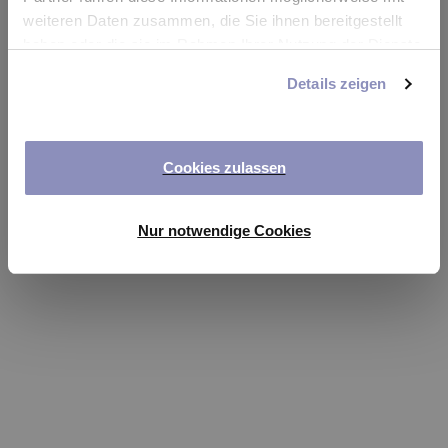
app
weiteren Daten zusammen, die Sie ihnen bereitgestellt
haben oder die sie im Rahmen Ihrer Nutzung der Dienste
Refresh
gesammelt haben. Sie können Ihre Einwilligung jederzeit
Details zeigen
anpassen oder widerrufen. Weitere Details hierzu finden
Sie in unserer
Datenschutzerklärung
.
Cookies zulassen
Nur notwendige Cookies