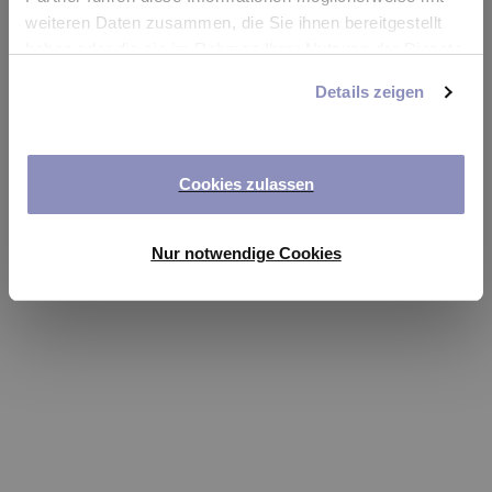
app
weiteren Daten zusammen, die Sie ihnen bereitgestellt
haben oder die sie im Rahmen Ihrer Nutzung der Dienste
Refresh
gesammelt haben. Sie können Ihre Einwilligung jederzeit
Details zeigen
anpassen oder widerrufen. Weitere Details hierzu finden
Sie in unserer
Datenschutzerklärung
.
Cookies zulassen
Nur notwendige Cookies