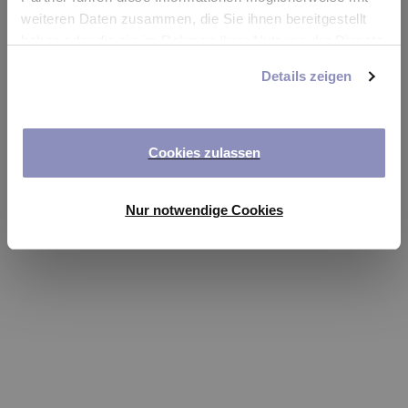
app
weiteren Daten zusammen, die Sie ihnen bereitgestellt
haben oder die sie im Rahmen Ihrer Nutzung der Dienste
Refresh
gesammelt haben. Sie können Ihre Einwilligung jederzeit
Details zeigen
anpassen oder widerrufen. Weitere Details hierzu finden
Sie in unserer
Datenschutzerklärung
.
Cookies zulassen
Nur notwendige Cookies