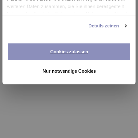
app
weiteren Daten zusammen, die Sie ihnen bereitgestellt
haben oder die sie im Rahmen Ihrer Nutzung der Dienste
Refresh
gesammelt haben. Sie können Ihre Einwilligung jederzeit
Details zeigen
anpassen oder widerrufen. Weitere Details hierzu finden
Sie in unserer
Datenschutzerklärung
.
Cookies zulassen
Nur notwendige Cookies