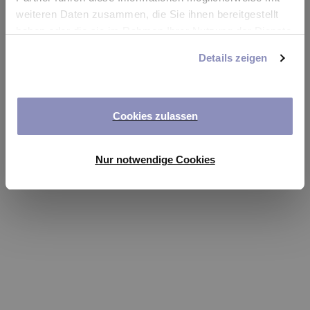
app
weiteren Daten zusammen, die Sie ihnen bereitgestellt
haben oder die sie im Rahmen Ihrer Nutzung der Dienste
Refresh
gesammelt haben. Sie können Ihre Einwilligung jederzeit
Details zeigen
anpassen oder widerrufen. Weitere Details hierzu finden
Sie in unserer
Datenschutzerklärung
.
Cookies zulassen
Nur notwendige Cookies