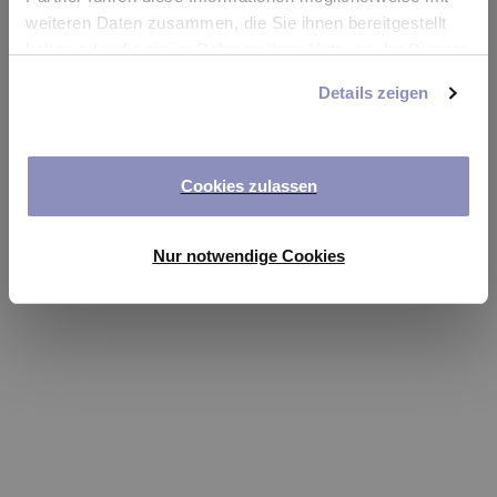
app
weiteren Daten zusammen, die Sie ihnen bereitgestellt
haben oder die sie im Rahmen Ihrer Nutzung der Dienste
Refresh
gesammelt haben. Sie können Ihre Einwilligung jederzeit
Details zeigen
anpassen oder widerrufen. Weitere Details hierzu finden
Sie in unserer
Datenschutzerklärung
.
Cookies zulassen
Nur notwendige Cookies