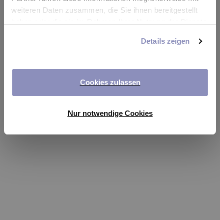
app
weiteren Daten zusammen, die Sie ihnen bereitgestellt
haben oder die sie im Rahmen Ihrer Nutzung der Dienste
Refresh
gesammelt haben. Sie können Ihre Einwilligung jederzeit
Details zeigen
anpassen oder widerrufen. Weitere Details hierzu finden
Sie in unserer
Datenschutzerklärung
.
Cookies zulassen
Nur notwendige Cookies