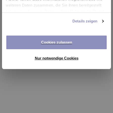
app
weiteren Daten zusammen, die Sie ihnen bereitgestellt
haben oder die sie im Rahmen Ihrer Nutzung der Dienste
Refresh
gesammelt haben. Sie können Ihre Einwilligung jederzeit
Details zeigen
anpassen oder widerrufen. Weitere Details hierzu finden
Sie in unserer
Datenschutzerklärung
.
Cookies zulassen
Nur notwendige Cookies