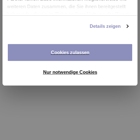
app
weiteren Daten zusammen, die Sie ihnen bereitgestellt
haben oder die sie im Rahmen Ihrer Nutzung der Dienste
Refresh
gesammelt haben. Sie können Ihre Einwilligung jederzeit
Details zeigen
anpassen oder widerrufen. Weitere Details hierzu finden
Sie in unserer
Datenschutzerklärung
.
Cookies zulassen
Nur notwendige Cookies