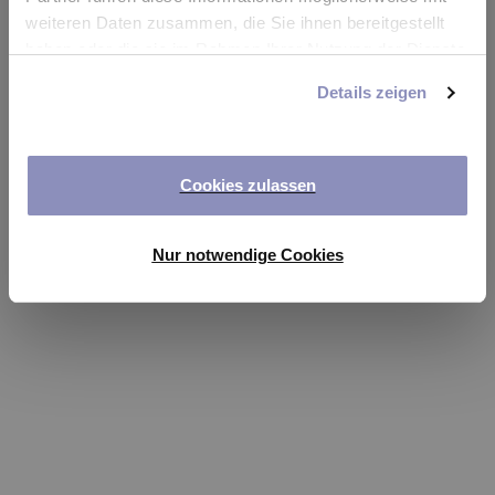
app
weiteren Daten zusammen, die Sie ihnen bereitgestellt
haben oder die sie im Rahmen Ihrer Nutzung der Dienste
Refresh
gesammelt haben. Sie können Ihre Einwilligung jederzeit
Details zeigen
anpassen oder widerrufen. Weitere Details hierzu finden
Sie in unserer
Datenschutzerklärung
.
Cookies zulassen
Nur notwendige Cookies