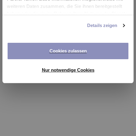
app
weiteren Daten zusammen, die Sie ihnen bereitgestellt
haben oder die sie im Rahmen Ihrer Nutzung der Dienste
Refresh
gesammelt haben. Sie können Ihre Einwilligung jederzeit
Details zeigen
anpassen oder widerrufen. Weitere Details hierzu finden
Sie in unserer
Datenschutzerklärung
.
Cookies zulassen
Nur notwendige Cookies