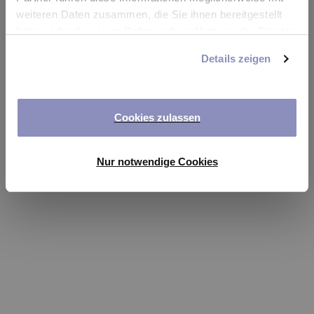
app
weiteren Daten zusammen, die Sie ihnen bereitgestellt
haben oder die sie im Rahmen Ihrer Nutzung der Dienste
Refresh
gesammelt haben. Sie können Ihre Einwilligung jederzeit
Details zeigen
anpassen oder widerrufen. Weitere Details hierzu finden
Sie in unserer
Datenschutzerklärung
.
Cookies zulassen
Nur notwendige Cookies