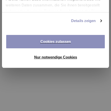
app
weiteren Daten zusammen, die Sie ihnen bereitgestellt
haben oder die sie im Rahmen Ihrer Nutzung der Dienste
Refresh
gesammelt haben. Sie können Ihre Einwilligung jederzeit
Details zeigen
anpassen oder widerrufen. Weitere Details hierzu finden
Sie in unserer
Datenschutzerklärung
.
Cookies zulassen
Nur notwendige Cookies