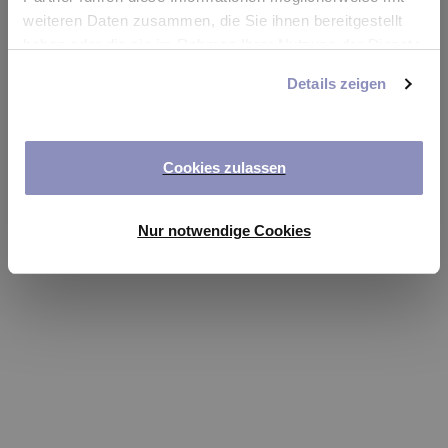
app
weiteren Daten zusammen, die Sie ihnen bereitgestellt
haben oder die sie im Rahmen Ihrer Nutzung der Dienste
Refresh
gesammelt haben. Sie können Ihre Einwilligung jederzeit
Details zeigen
anpassen oder widerrufen. Weitere Details hierzu finden
Sie in unserer
Datenschutzerklärung
.
Cookies zulassen
Nur notwendige Cookies