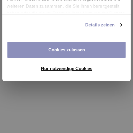
app
weiteren Daten zusammen, die Sie ihnen bereitgestellt
haben oder die sie im Rahmen Ihrer Nutzung der Dienste
Refresh
gesammelt haben. Sie können Ihre Einwilligung jederzeit
Details zeigen
anpassen oder widerrufen. Weitere Details hierzu finden
Sie in unserer
Datenschutzerklärung
.
Cookies zulassen
Nur notwendige Cookies