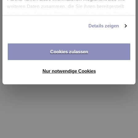
app
weiteren Daten zusammen, die Sie ihnen bereitgestellt
haben oder die sie im Rahmen Ihrer Nutzung der Dienste
Refresh
gesammelt haben. Sie können Ihre Einwilligung jederzeit
Details zeigen
anpassen oder widerrufen. Weitere Details hierzu finden
Sie in unserer
Datenschutzerklärung
.
Cookies zulassen
Nur notwendige Cookies