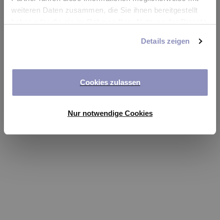
app
weiteren Daten zusammen, die Sie ihnen bereitgestellt
haben oder die sie im Rahmen Ihrer Nutzung der Dienste
Refresh
gesammelt haben. Sie können Ihre Einwilligung jederzeit
Details zeigen
anpassen oder widerrufen. Weitere Details hierzu finden
Sie in unserer
Datenschutzerklärung
.
Cookies zulassen
Nur notwendige Cookies