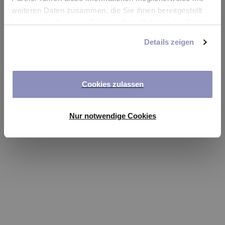
app
weiteren Daten zusammen, die Sie ihnen bereitgestellt
haben oder die sie im Rahmen Ihrer Nutzung der Dienste
Refresh
gesammelt haben. Sie können Ihre Einwilligung jederzeit
Details zeigen
anpassen oder widerrufen. Weitere Details hierzu finden
Sie in unserer
Datenschutzerklärung
.
Cookies zulassen
Nur notwendige Cookies