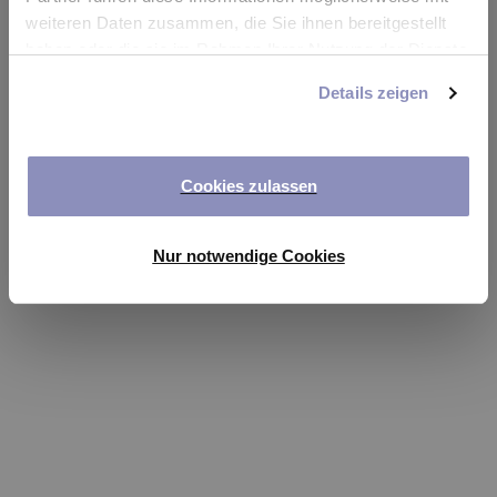
app
weiteren Daten zusammen, die Sie ihnen bereitgestellt
haben oder die sie im Rahmen Ihrer Nutzung der Dienste
Refresh
gesammelt haben. Sie können Ihre Einwilligung jederzeit
Details zeigen
anpassen oder widerrufen. Weitere Details hierzu finden
Sie in unserer
Datenschutzerklärung
.
Cookies zulassen
Nur notwendige Cookies